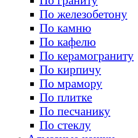
По граниту
По железобетону
По камню
По кафелю
По керамограниту
По кирпичу
По мрамору
По плитке
По песчанику
По стеклу