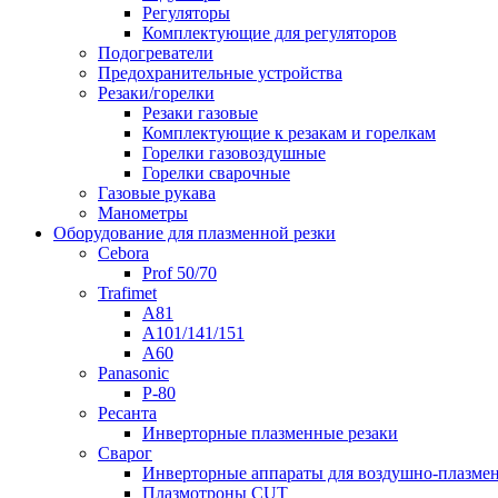
Регуляторы
Комплектующие для регуляторов
Подогреватели
Предохранительные устройства
Резаки/горелки
Резаки газовые
Комплектующие к резакам и горелкам
Горелки газовоздушные
Горелки сварочные
Газовые рукава
Манометры
Оборудование для плазменной резки
Cebora
Prof 50/70
Trafimet
A81
A101/141/151
A60
Panasonic
P-80
Ресанта
Инверторные плазменные резаки
Сварог
Инверторные аппараты для воздушно-плазмен
Плазмотроны CUT