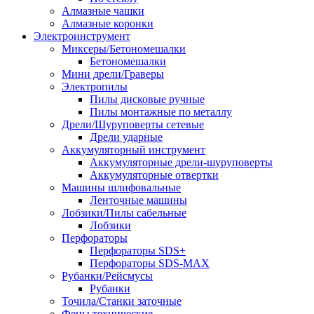
Алмазные чашки
Алмазные коронки
Электроинструмент
Миксеры/Бетономешалки
Бетономешалки
Мини дрели/Граверы
Электропилы
Пилы дисковые ручные
Пилы монтажные по металлу
Дрели/Шуруповерты сетевые
Дрели ударные
Аккумуляторный инструмент
Аккумуляторные дрели-шуруповерты
Аккумуляторные отвертки
Машины шлифовальные
Ленточные машины
Лобзики/Пилы сабельные
Лобзики
Перфораторы
Перфораторы SDS+
Перфораторы SDS-MAX
Рубанки/Рейсмусы
Рубанки
Точила/Станки заточные
Фены технические