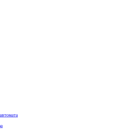
автомата
за