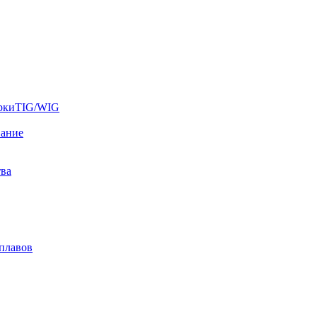
аркиTIG/WIG
вание
тва
плавов