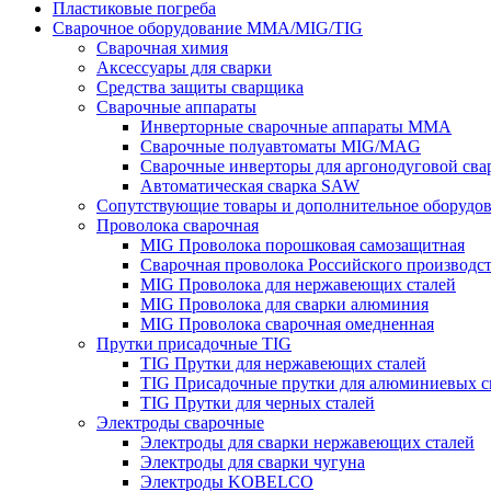
Пластиковые погреба
Сварочное оборудование MMA/MIG/TIG
Сварочная химия
Аксессуары для сварки
Средства защиты сварщика
Сварочные аппараты
Инверторные сварочные аппараты MMA
Сварочные полуавтоматы MIG/MAG
Сварочные инверторы для аргонодуговой св
Автоматическая сварка SAW
Сопутствующие товары и дополнительное оборудо
Проволока сварочная
MIG Проволока порошковая самозащитная
Сварочная проволока Российского производс
MIG Проволока для нержавеющих сталей
MIG Проволока для сварки алюминия
MIG Проволока сварочная омедненная
Прутки присадочные TIG
TIG Прутки для нержавеющих сталей
TIG Присадочные прутки для алюминиевых с
TIG Прутки для черных сталей
Электроды сварочные
Электроды для сварки нержавеющих сталей
Электроды для сварки чугуна
Электроды KOBELCO