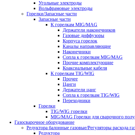
Угольные электроды
Вольфрамовые электроды
Горелки/Запасные части
Запасные части
К горелкам MIG/MAG
Держатели наконечников
Газовые диффузоры
Корпуса горелок
Каналы направляющие
Наконечники
Сопла к горелкам MIG/MAG
Прочие комплектующие
Коаксиальные кабеля
К горелкам TIG/WIG
Прочее
Цанги
Держатели цанг
Сопла к горелкам TIG/WIG
Переходники
Горелки
TIG/WIG горелки
MIG/MAG Горелки для сварочного полу
Газосварочное оборудование
Редуктора балонные газовые/Регуляторы расхода га
Редуктора